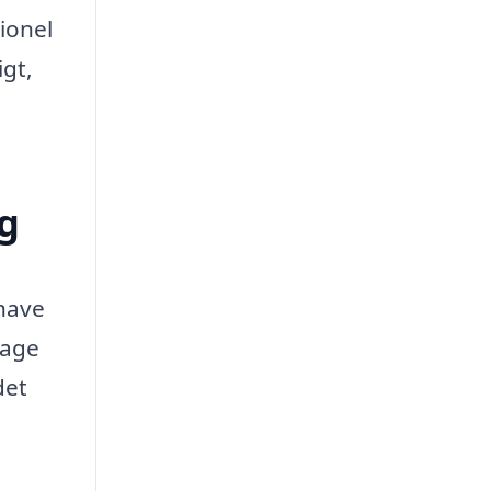
ionel
igt,
ag
 have
sage
det