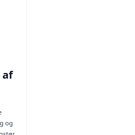
 af
e
ig og
øgstør