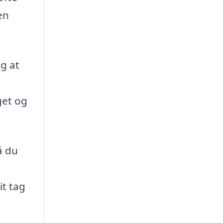
en
ig at
get og
å du
it tag