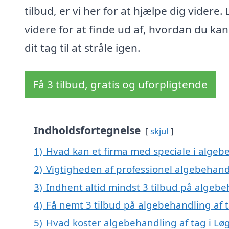
tilbud, er vi her for at hjælpe dig videre.
videre for at finde ud af, hvordan du kan
dit tag til at stråle igen.
Få 3 tilbud, gratis og uforpligtende
Indholdsfortegnelse
skjul
1)
Hvad kan et firma med speciale i algeb
2)
Vigtigheden af professionel algebehand
3)
Indhent altid mindst 3 tilbud på algebe
4)
Få nemt 3 tilbud på algebehandling af t
5)
Hvad koster algebehandling af tag i Lø