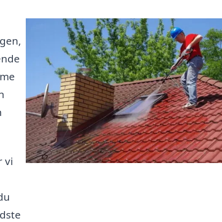
ngen,
dende
mme
n
n
 vi
du
edste