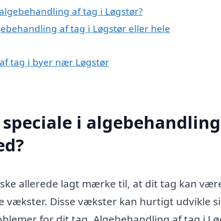
algebehandling af tag i Løgstør?
ebehandling af tag i Løgstør eller hele
af tag i byer nær Løgstør
speciale i algebehandling
ed?
ske allerede lagt mærke til, at dit tag kan vær
e vækster. Disse vækster kan hurtigt udvikle s
blemer for dit tag. Algebehandling af tag i L