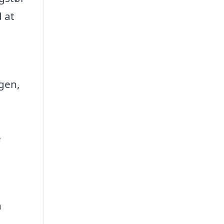
 at
ngen,
e
n