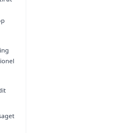
op
ring
ionel
it
saget