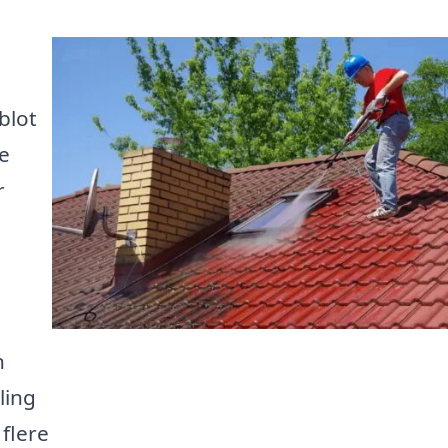
blot
e
r
n
ling
flere