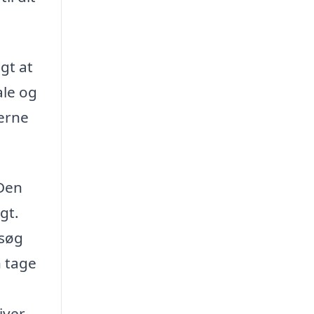
gt at
ale og
terne
 Den
gt.
esøg
n tage
iver