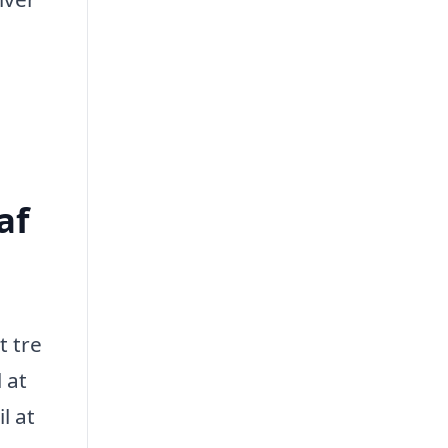
af
t tre
 at
l at