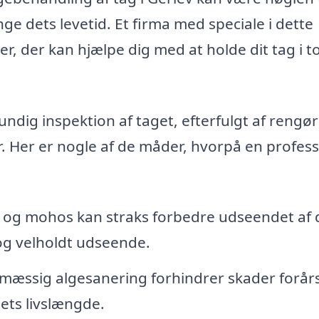
e dets levetid. Et firma med speciale i dette
r, der kan hjælpe dig med at holde dit tag i t
ndig inspektion af taget, efterfulgt af rengø
. Her er nogle af de måder, hvorpå en profess
r og mohos kan straks forbedre udseendet af d
t og velholdt udseende.
mæssig algesanering forhindrer skader forår
gets livslængde.