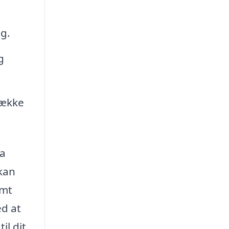
ng.
g
række
ra
 kan
emt
ed at
il dit