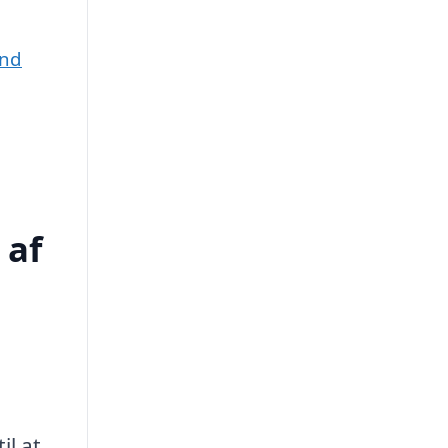
und
 af
il at