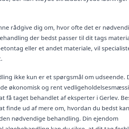
nne rådgive dig om, hvor ofte det er nødvendi
handling der bedst passer til dit tags materi
betontag eller et andet materiale, vil specialis
.
dling ikke kun er et spørgsmål om udseende.
 både økonomisk og rent vedligeholdelsesmæssi
at få taget behandlet af eksperter i Gerlev. B
 at finde ud af mere om, hvordan du bedst ka
på den nødvendige behandling. Din ejendom
 algebehandling kan du sikre, at dit tag forbl