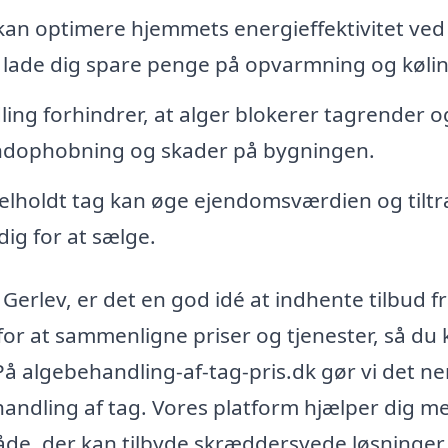
kan optimere hjemmets energieffektivitet ved
an lade dig spare penge på opvarmning og køli
ng forhindrer, at alger blokerer tagrender o
vandophobning og skader på bygningen.
elholdt tag kan øge ejendomsværdien og tilt
dig for at sælge.
Gerlev, er det en god idé at indhente tilbud f
d for at sammenligne priser og tjenester, så du
 På algebehandling-af-tag-pris.dk gør vi det n
ehandling af tag. Vores platform hjælper dig m
åde, der kan tilbyde skræddersyede løsninger t