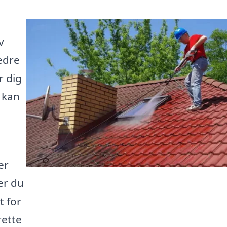
v
edre
r dig
 kan
er
er du
t for
rette