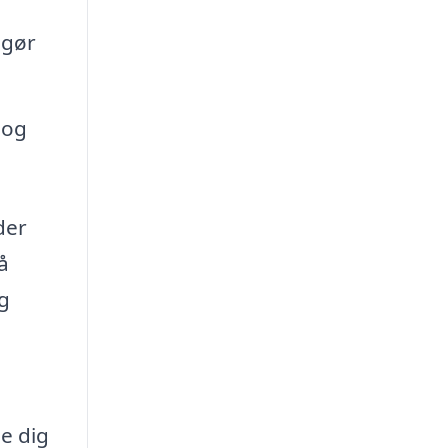
 gør
 og
der
å
og
pe dig