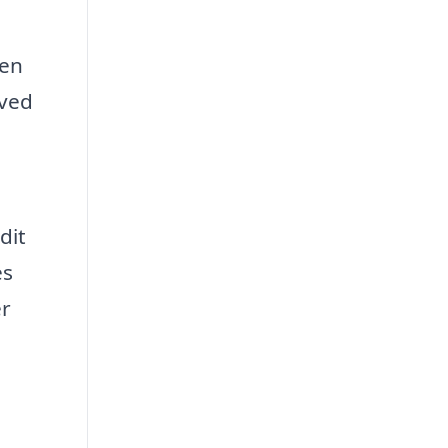
den
 ved
dit
es
er