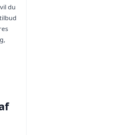
vil du
tilbud
res
g,
af