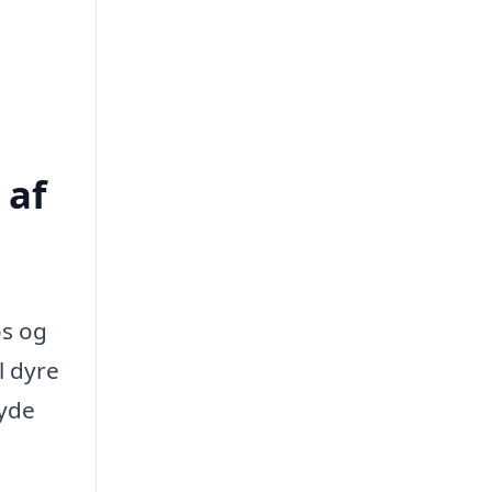
 af
os og
l dyre
byde