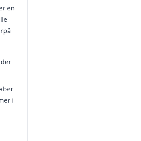
er en
lle
orpå
oder
kaber
mer i