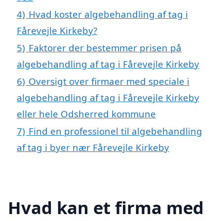
4)
Hvad koster algebehandling af tag i
Fårevejle Kirkeby?
5)
Faktorer der bestemmer prisen på
algebehandling af tag i Fårevejle Kirkeby
6)
Oversigt over firmaer med speciale i
algebehandling af tag i Fårevejle Kirkeby
eller hele Odsherred kommune
7)
Find en professionel til algebehandling
af tag i byer nær Fårevejle Kirkeby
Hvad kan et firma med