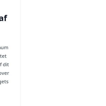
af
imum
itet
 dit
over
gets