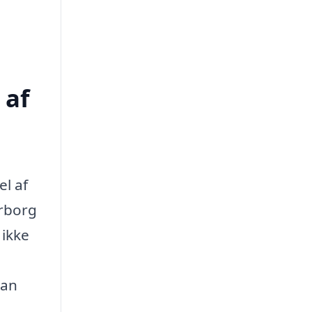
 af
el af
erborg
 ikke
kan