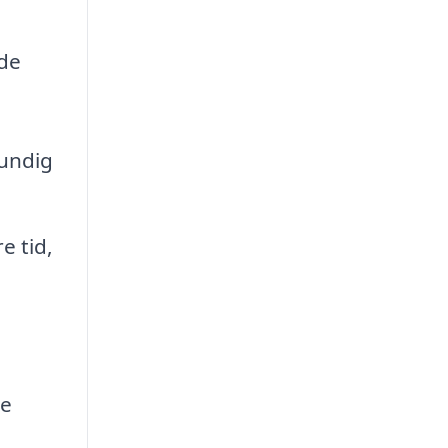
 de
rundig
e tid,
le