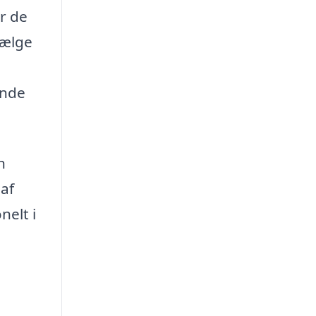
r de
vælge
inde
n
 af
nelt i