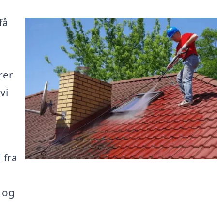
få
rer
vi
 fra
v og