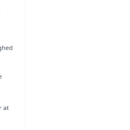
n
ighed
e
r at