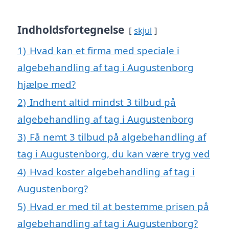
Indholdsfortegnelse
skjul
1)
Hvad kan et firma med speciale i
algebehandling af tag i Augustenborg
hjælpe med?
2)
Indhent altid mindst 3 tilbud på
algebehandling af tag i Augustenborg
3)
Få nemt 3 tilbud på algebehandling af
tag i Augustenborg, du kan være tryg ved
4)
Hvad koster algebehandling af tag i
Augustenborg?
5)
Hvad er med til at bestemme prisen på
algebehandling af tag i Augustenborg?