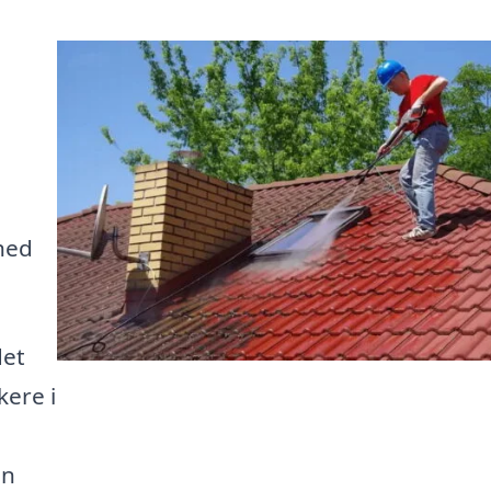
e
hed
det
kere i
en