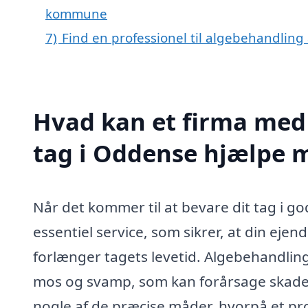
kommune
7)
Find en professionel til algebehandling
Hvad kan et firma med 
tag i Oddense hjælpe 
Når det kommer til at bevare dit tag i g
essentiel service, som sikrer, at din ej
forlænger tagets levetid. Algebehandling
mos og svamp, som kan forårsage skade o
nogle af de præcise måder, hvorpå et pr