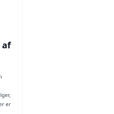
 af
n
lger,
er er