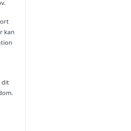
ov.
jort
er kan
ation
 dit
ndom.