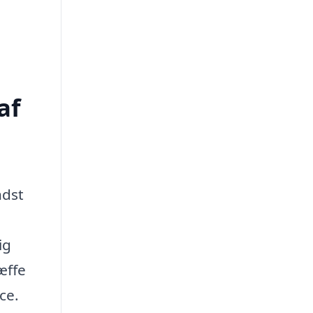
af
ndst
ig
æffe
ce.