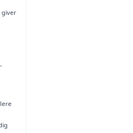
 giver
,
flere
dig