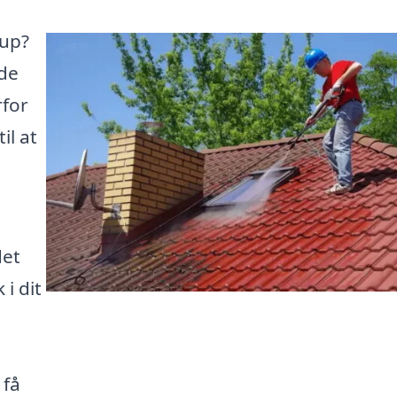
rup?
åde
rfor
il at
det
 i dit
s
 få