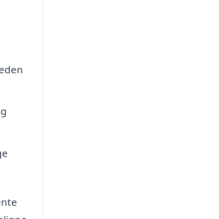
heden
og
ge
ente