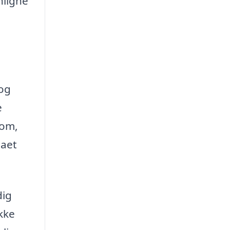
nligne
 og
e
 om,
maet
dig
kke