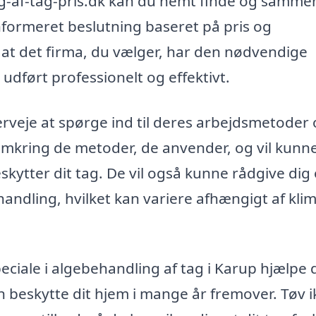
ing-af-tag-pris.dk kan du nemt finde og samme
informeret beslutning baseret på pris og
ig, at det firma, du vælger, har den nødvendige
 udført professionelt og effektivt.
rveje at spørge ind til deres arbejdsmetoder
 omkring de metoder, de anvender, og vil kunn
kytter dit tag. De vil også kunne rådgive dig
handling, hvilket kan variere afhængigt af kli
peciale i algebehandling af tag i Karup hjælpe 
n beskytte dit hjem i mange år fremover. Tøv i