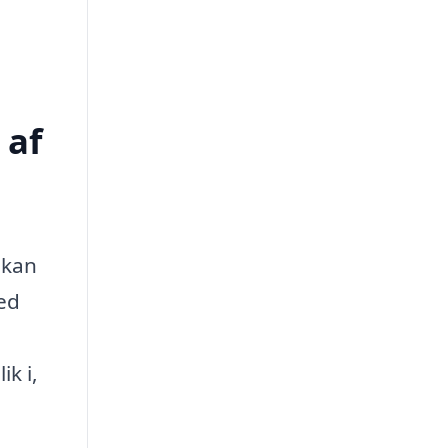
 af
 kan
ed
k i,