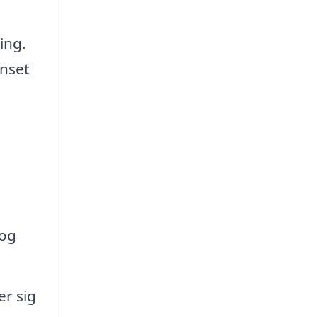
ing.
enset
 og
r sig