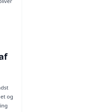
bliver
af
ndst
uet og
ling