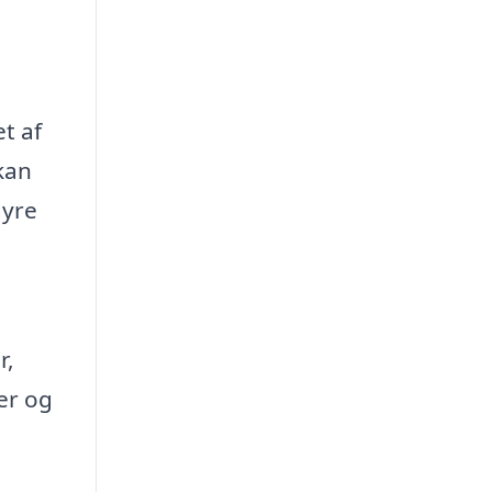
t af
 kan
dyre
r,
er og