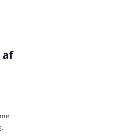
 af
enne
g,