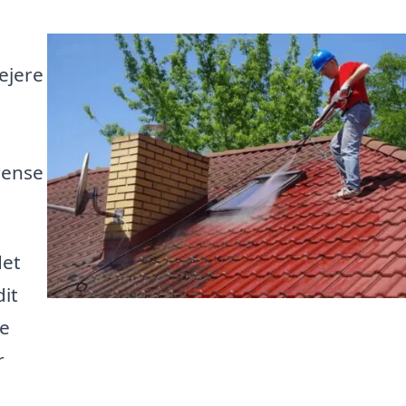
ejere
 rense
det
dit
te
r