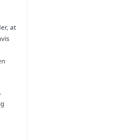
er, at
hvis
en
.
ig