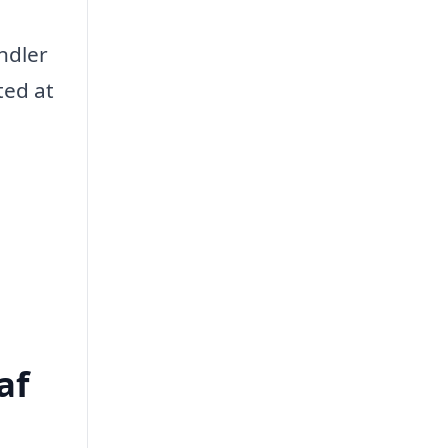
ndler
ted at
af