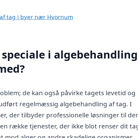
 af tag i byer nær Hvornum
speciale i algebehandling
 med?
problem; de kan også påvirke tagets levetid og
å udført regelmæssig algebehandling af tag. I
, der tilbyder professionelle løsninger til d
en række tjenester, der ikke blot renser dit ta
tet mod alger og andre skadelige organismer.