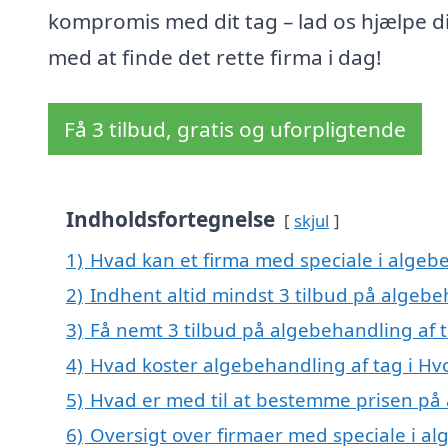
kompromis med dit tag – lad os hjælpe d
med at finde det rette firma i dag!
Få 3 tilbud, gratis og uforpligtende
Indholdsfortegnelse
skjul
1)
Hvad kan et firma med speciale i algeb
2)
Indhent altid mindst 3 tilbud på algeb
3)
Få nemt 3 tilbud på algebehandling af 
4)
Hvad koster algebehandling af tag i H
5)
Hvad er med til at bestemme prisen på
6)
Oversigt over firmaer med speciale i al