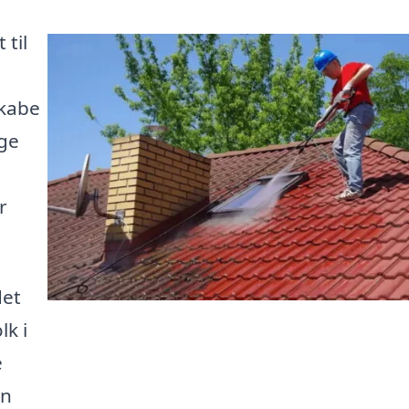
 til
skabe
nge
r
det
lk i
e
an