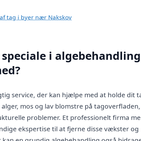
 af tag i byer nær Nakskov
speciale i algebehandling
med?
tig service, der kan hjælpe med at holde dit t
n alger, mos og lav blomstre på tagoverfladen,
rukturelle problemer. Et professionelt firma m
dige ekspertise til at fjerne disse vækster og
r kan en grundig algebehandling også bidrage 