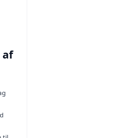
 af
ag
ed
til