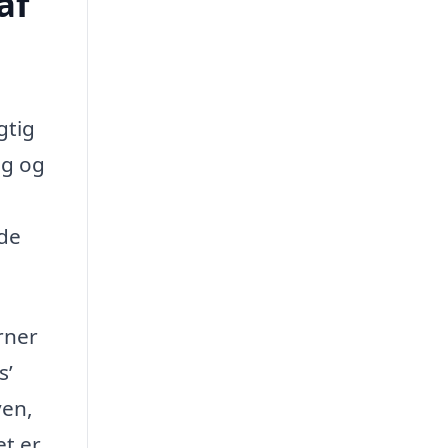
af
gtig
ag og
lde
rner
s’
ven,
et er