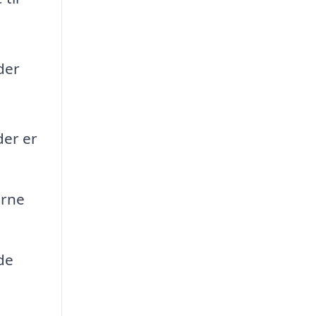
der
der er
erne
de