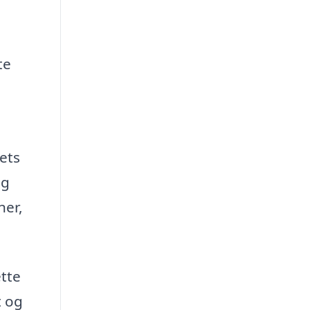
te
ets
ng
ner,
ette
t og