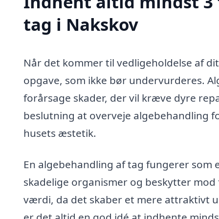
Indhent altid mindst 3
tag i Nakskov
Når det kommer til vedligeholdelse af dit
opgave, som ikke bør undervurderes. Alg
forårsage skader, der vil kræve dyre repa
beslutning at overveje algebehandling fo
husets æstetik.
En algebehandling af tag fungerer som e
skadelige organismer og beskytter mod f
værdi, da det skaber et mere attraktivt 
er det altid en god idé at indhente mindst