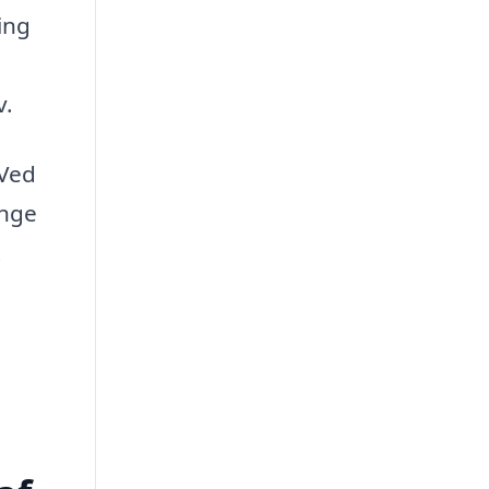
ing
v.
 Ved
ange
t