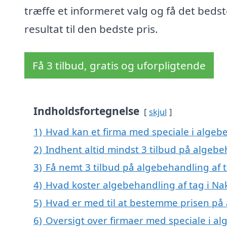
træffe et informeret valg og få det beds
resultat til den bedste pris.
Få 3 tilbud, gratis og uforpligtende
Indholdsfortegnelse
skjul
1)
Hvad kan et firma med speciale i algeb
2)
Indhent altid mindst 3 tilbud på algebe
3)
Få nemt 3 tilbud på algebehandling af 
4)
Hvad koster algebehandling af tag i Na
5)
Hvad er med til at bestemme prisen på 
6)
Oversigt over firmaer med speciale i al