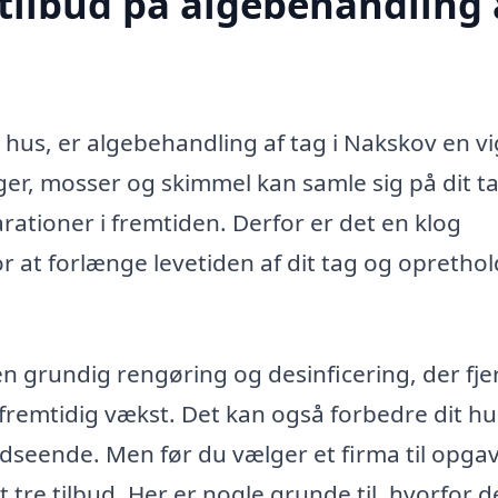
 tilbud på algebehandling 
 hus, er algebehandling af tag i Nakskov en vi
er, mosser og skimmel kan samle sig på dit t
rationer i fremtiden. Derfor er det en klog
r at forlænge levetiden af dit tag og opretho
n grundig rengøring og desinficering, der fje
remtidig vækst. Det kan også forbedre dit hu
udseende. Men før du vælger et firma til opga
 tre tilbud. Her er nogle grunde til, hvorfor d