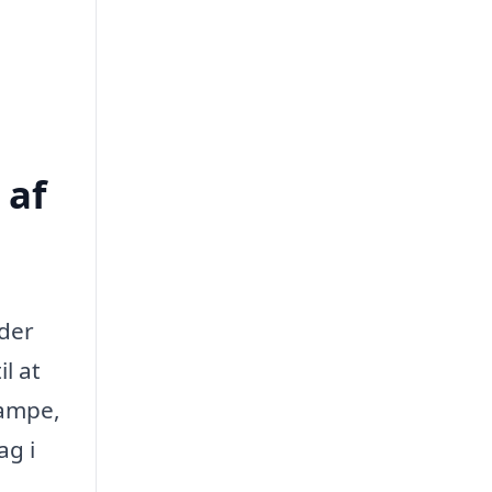
 af
 der
l at
vampe,
ag i