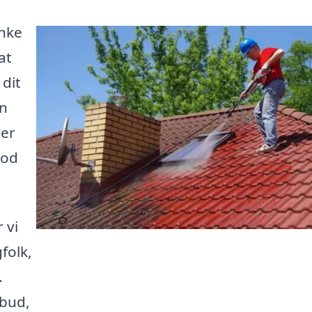
unke
at
 dit
an
ver
god
 vi
folk,
.
lbud,