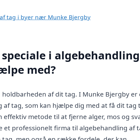
 af tag i byer nær Munke Bjergby
speciale i algebehandling
jælpe med?
holdbarheden af dit tag. I Munke Bjergby er
 af tag, som kan hjælpe dig med at få dit tag ti
 effektiv metode til at fjerne alger, mos og s
 et professionelt firma til algebehandling af t
e tag, men også en række fordele, der kan