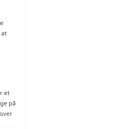
te
 at
r et
nge på
 over