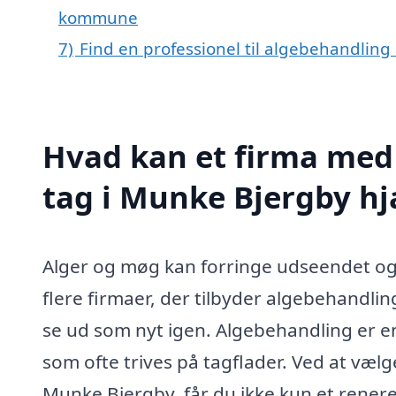
kommune
7)
Find en professionel til algebehandling
Hvad kan et firma med 
tag i Munke Bjergby h
Alger og møg kan forringe udseendet og 
flere firmaer, der tilbyder algebehandling
se ud som nyt igen. Algebehandling er en
som ofte trives på tagflader. Ved at vælge
Munke Bjergby, får du ikke kun et rener