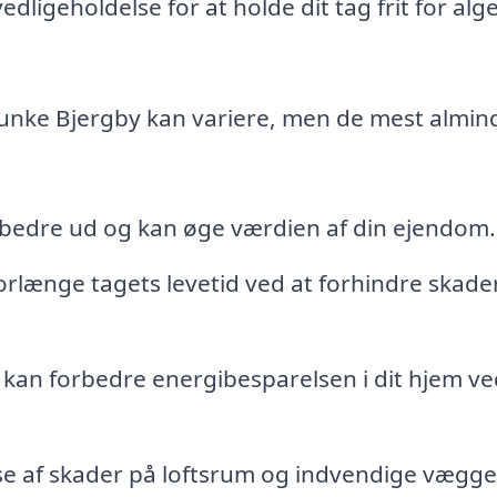
dligeholdelse for at holde dit tag frit for alg
unke Bjergby kan variere, men de mest almin
 bedre ud og kan øge værdien af din ejendom.
forlænge tagets levetid ved at forhindre skade
 kan forbedre energibesparelsen i dit hjem ve
e af skader på loftsrum og indvendige vægge