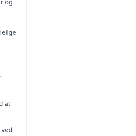
er og
delige
r
d at
 ved