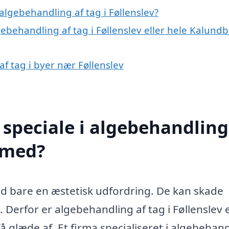
lgebehandling af tag i Føllenslev?
gebehandling af tag i Føllenslev eller hele Kalund
af tag i byer nær Føllenslev
speciale i algebehandling
e med?
d bare en æstetisk udfordring. De kan skade
. Derfor er algebehandling af tag i Føllenslev 
å glæde af. Et firma specialiseret i algebehan