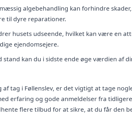
mæssig algebehandling kan forhindre skader,
re til dyre reparationer.
drer husets udseende, hvilket kan være en att
idige ejendomsejere.
d stand kan du i sidste ende øge værdien af di
af tag i Føllenslev, er det vigtigt at tage nogl
 med erfaring og gode anmeldelser fra tidliger
hente flere tilbud for at sikre, at du får den 