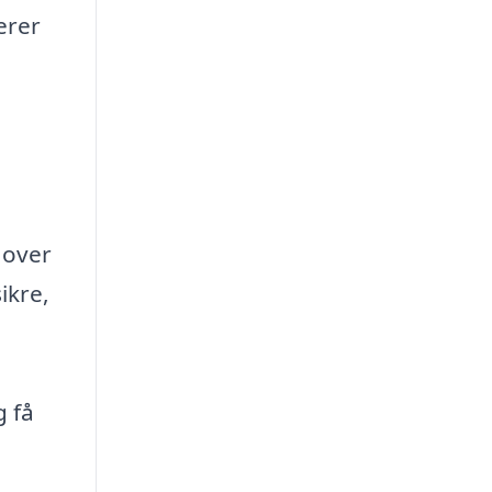
erer
g over
ikre,
g få