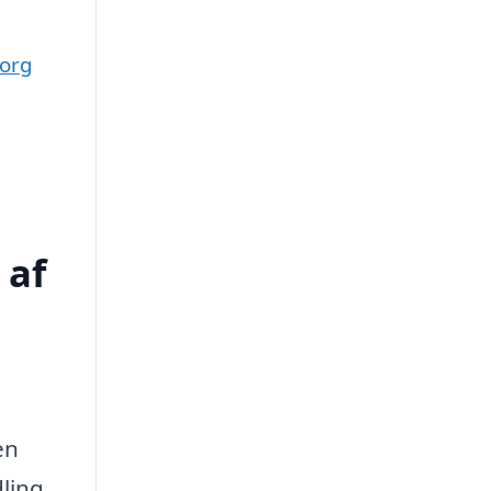
borg
 af
en
dling