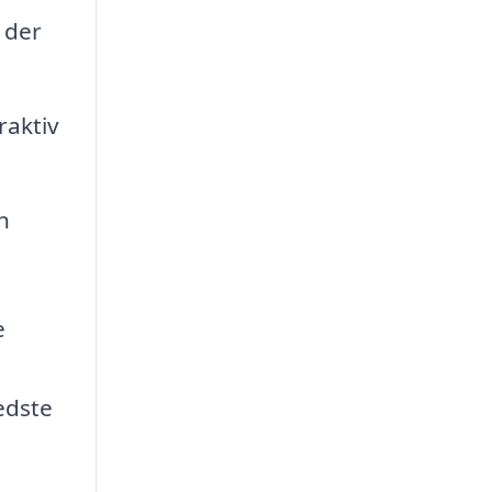
 der
raktiv
n
e
e
bedste