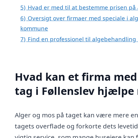
5)
Hvad er med til at bestemme prisen på a
6)
Oversigt over firmaer med speciale i al
kommune
7)
Find en professionel til algebehandling 
Hvad kan et firma med 
tag i Føllenslev hjælp
Alger og mos på taget kan være mere en
tagets overflade og forkorte dets levetid
vigtig service, som mange husejere kan f