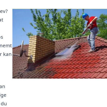
lev?
at
os
 nemt
er kan
kan
lge
 du