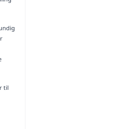
rundig
r
e
til