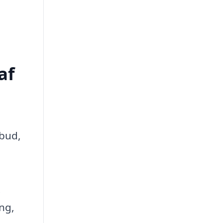
af
lbud,
.
ng,