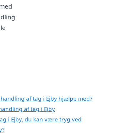
 med
ndling
åle
handling af tag i Ejby hjælpe med?
andling af tag i Ejby
ag i Ejby, du kan være tryg ved
y?