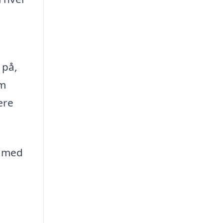
 på,
om
ære
g med