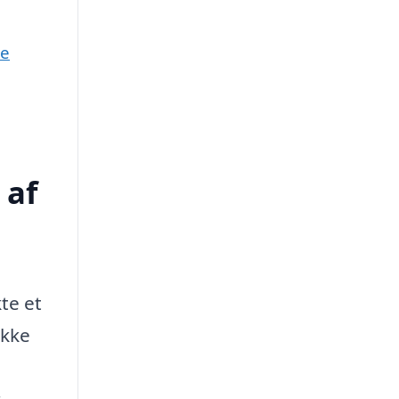
ne
 af
te et
ikke
r