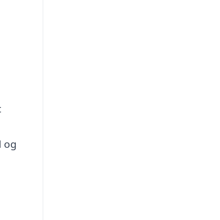
t
d og