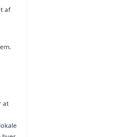
t af
jem.
r at
lokale
m hver