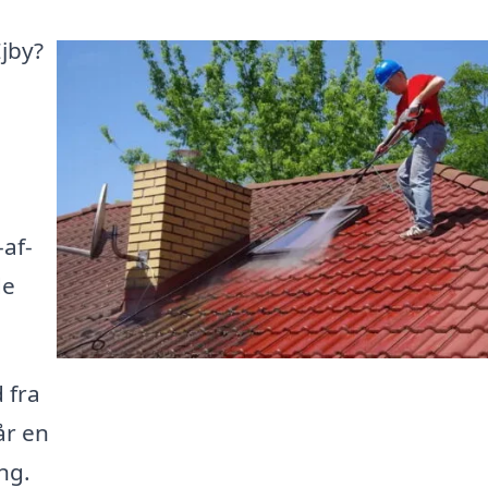
Ejby?
af-
de
 fra
år en
ng.