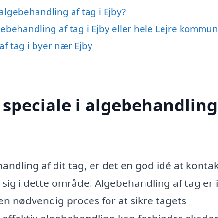
algebehandling af tag i Ejby?
gebehandling af tag i Ejby eller hele Lejre kommu
af tag i byer nær Ejby
speciale i algebehandling
andling af dit tag, er det en god idé at kontak
t sig i dette område. Algebehandling af tag er 
 en nødvendig proces for at sikre tagets
 effektiv algebehandling kan forhindre skade