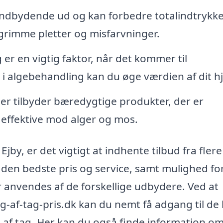
indbydende ud og kan forbedre totalindtrykke
 grimme pletter og misfarvninger.
 er en vigtig faktor, når det kommer til
i algebehandling kan du øge værdien af dit h
r tilbyder bæredygtige produkter, der er
effektive mod alger og mos.
jby, er det vigtigt at indhente tilbud fra flere
år den bedste pris og service, samt mulighed fo
anvendes af de forskellige udbydere. Ved at
af-tag-pris.dk kan du nemt få adgang til de 
g af tag. Her kan du også finde information o