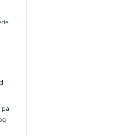
ede
ed
r på
og