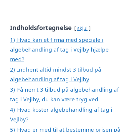
Indholdsfortegnelse
skjul
1)
Hvad kan et firma med speciale i
algebehandling af tag i Vejlby hjælpe
med?
2)
Indhent altid mindst 3 tilbud på
algebehandling af tag i Vejlby
3)
Få nemt 3 tilbud på algebehandling af
tag i Vejlby, du kan være tryg ved
4)
Hvad koster algebehandling af tag i
Vejlby?
5)
Hvad er med til at bestemme prisen på