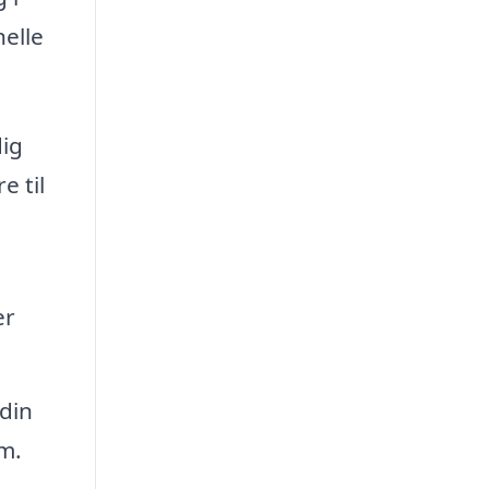
nelle
dig
e til
er
 din
em.