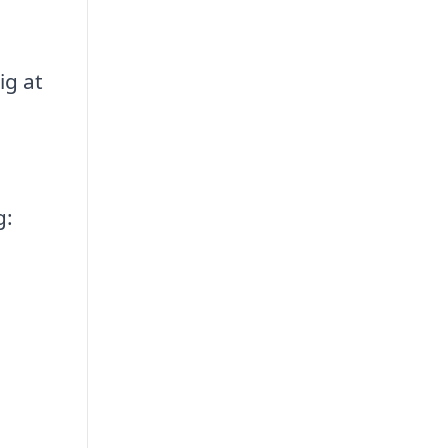
ig at
g: