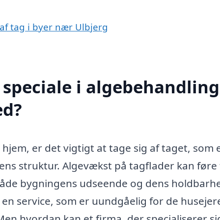
af tag i byer nær Ulbjerg
speciale i algebehandling
ed?
hjem, er det vigtigt at tage sig af taget, som 
ns struktur. Algevækst på tagflader kan føre t
 både bygningens udseende og dens holdbarh
g en service, som er uundgåelig for de husejer
en hvordan kan et firma, der specialiserer sig