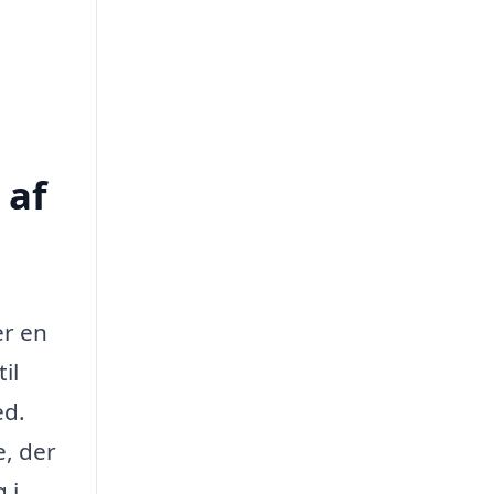
 af
er en
il
ed.
e, der
 i