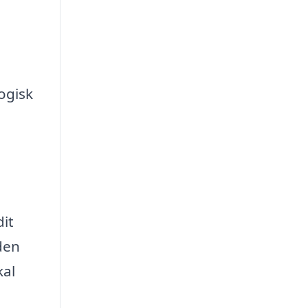
ogisk
dit
den
kal