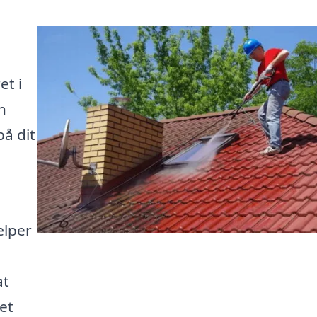
g
et i
n
på dit
ælper
at
det