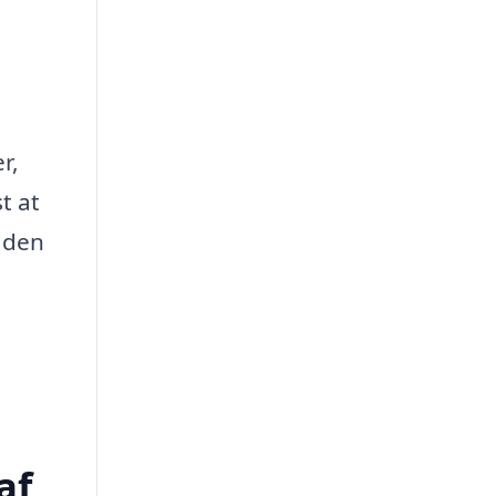
r,
t at
e den
af