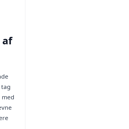
 af
både
 tag
ma med
eevne
ære