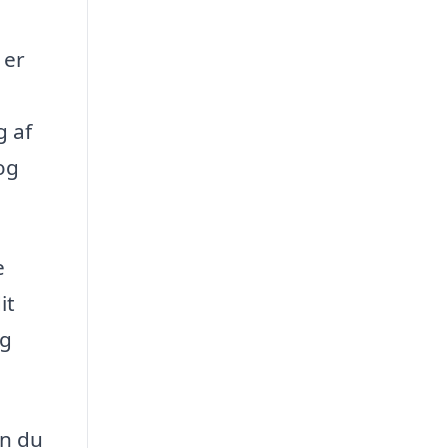
 er
g af
og
e
it
og
an du