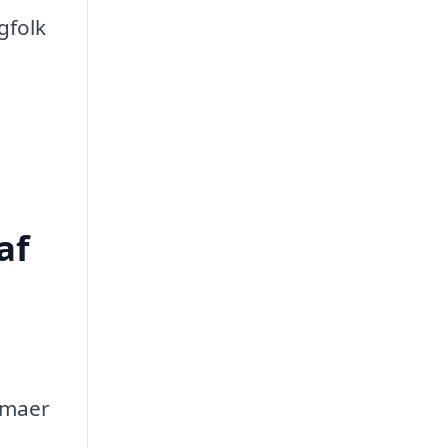
gfolk
af
irmaer