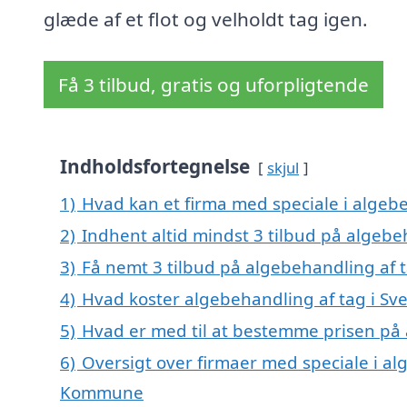
glæde af et flot og velholdt tag igen.
Få 3 tilbud, gratis og uforpligtende
Indholdsfortegnelse
skjul
1)
Hvad kan et firma med speciale i algeb
2)
Indhent altid mindst 3 tilbud på algebe
3)
Få nemt 3 tilbud på algebehandling af t
4)
Hvad koster algebehandling af tag i Sv
5)
Hvad er med til at bestemme prisen på 
6)
Oversigt over firmaer med speciale i al
Kommune