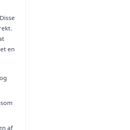
 Disse
rekt.
at
get en
 og
 som
en af