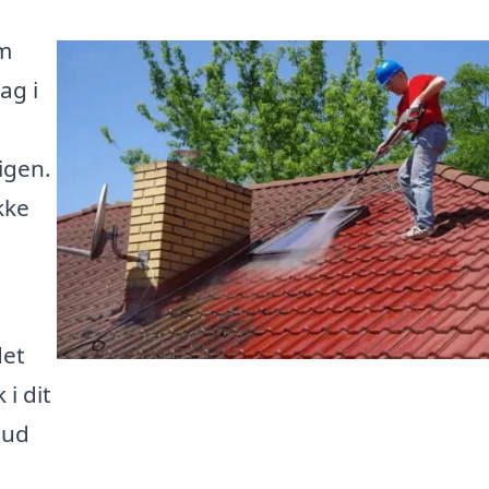
em
ag i
 igen.
kke
det
 i dit
bud