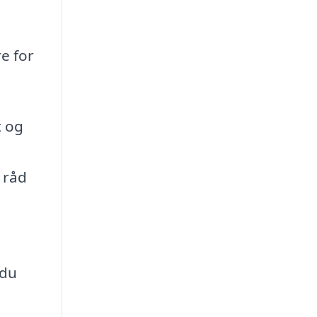
e for
t og
 råd
 du