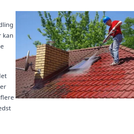
dling
r kan
de
det
der
flere
edst