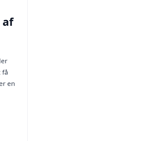
 af
der
 få
er en