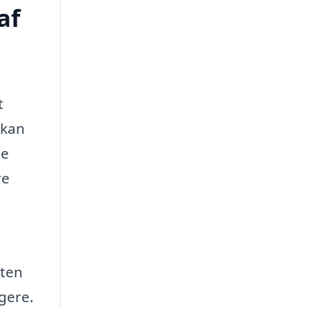
af
t
 kan
ne
re
sten
gere.