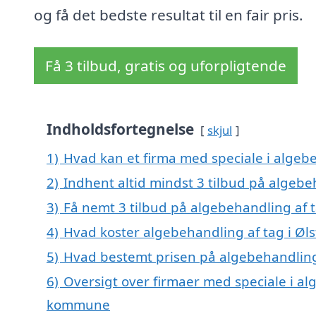
og få det bedste resultat til en fair pris.
Få 3 tilbud, gratis og uforpligtende
Indholdsfortegnelse
skjul
1)
Hvad kan et firma med speciale i algeb
2)
Indhent altid mindst 3 tilbud på algebe
3)
Få nemt 3 tilbud på algebehandling af t
4)
Hvad koster algebehandling af tag i Øl
5)
Hvad bestemt prisen på algebehandling 
6)
Oversigt over firmaer med speciale i al
kommune