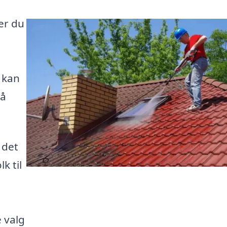
ker du
 kan
så
 det
k til
 valg