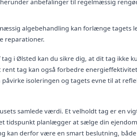
, herunder anbefalinger til regelmæssig rengø
æssig algebehandling kan forlænge tagets le
 reparationer.
tag i Ølsted kan du sikre dig, at dit tag ikke k
rent tag kan også forbedre energieffektivitet
påvirke isoleringen og tagets evne til at refl
ets samlede værdi. Et velholdt tag er en vig
å et tidspunkt planlægger at sælge din ejendom
ng kan derfor være en smart beslutning, både