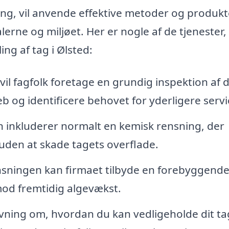
ing, vil anvende effektive metoder og produkt
ne og miljøet. Her er nogle af de tjenester,
ng af tag i Ølsted:
il fagfolk foretage en grundig inspektion af d
 og identificere behovet for yderligere servi
inkluderer normalt en kemisk rensning, der
, uden at skade tagets overflade.
nsningen kan firmaet tilbyde en forebyggend
mod fremtidig algevækst.
vning om, hvordan du kan vedligeholde dit ta