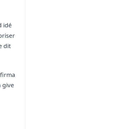
d idé
priser
e dit
 firma
n give