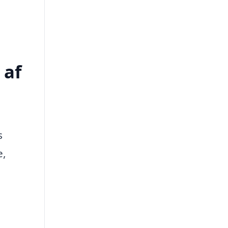
 af
s
e,