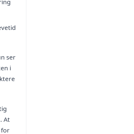
ring
vetid
un ser
en i
ektere
tig
. At
 for