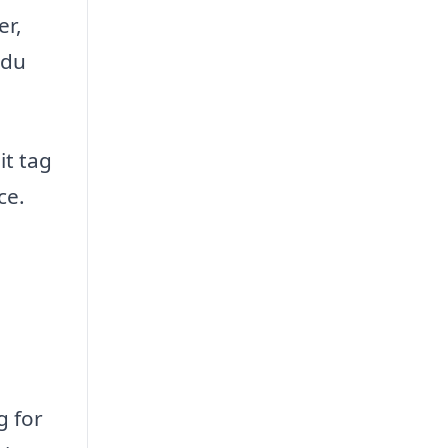
er,
 du
it tag
ce.
e
g for