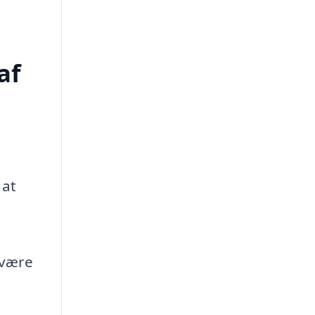
af
 at
 være