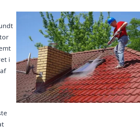
sundt
tor
nemt
et i
af
ste
at