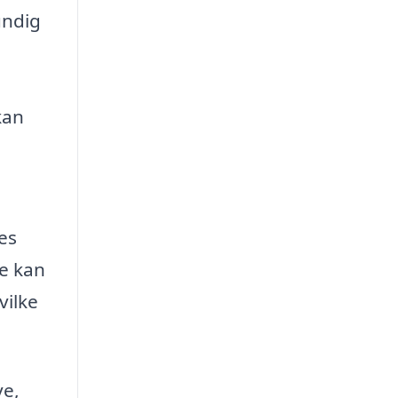
undig
kan
es
se kan
vilke
ve,