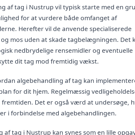
ng af tag i Nustrup vil typisk starte med en gr
ulighed for at vurdere både omfanget af
erne. Herefter vil de anvende specialiserede
er og mos uden at skade tagbelægningen. Det 
logisk nedbrydelige rensemidler og eventuelle
ytte dit tag mod fremtidig vækst.
hvordan algebehandling af tag kan implementer
plan for dit hjem. Regelmæssig vedligeholdel
i fremtiden. Det er også værd at undersøge, h
der i forbindelse med algebehandlingen.
g af tag i Nustrup kan synes som en lille opga