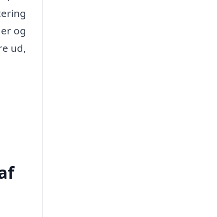
tering
aer og
re ud,
af