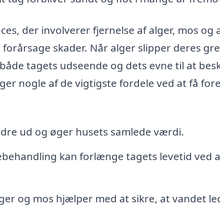
ces, der involverer fjernelse af alger, mos og
forårsage skader. Når alger slipper deres gr
e både tagets udseende og dets evne til at bes
r nogle af de vigtigste fordele ved at få for
edre ud og øger husets samlede værdi.
ehandling kan forlænge tagets levetid ved a
lger og mos hjælper med at sikre, at vandet le