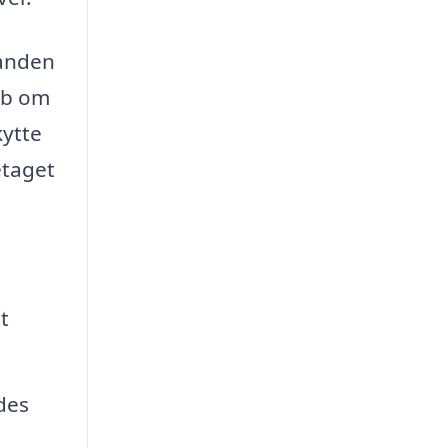
 anden
eb om
kytte
etaget
t
des