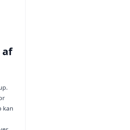
 af
up.
or
p kan
ver.