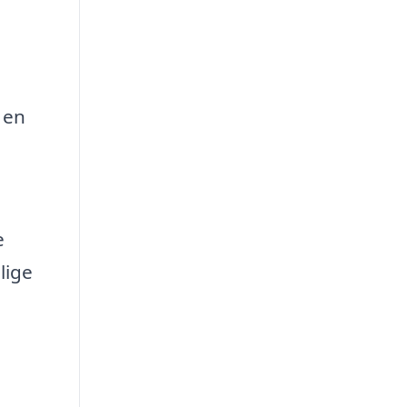
 en
e
lige