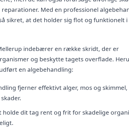
yre reparationer. Med en professionel algebeha
 sikret, at det holder sig flot og funktionelt i
Mellerup indebærer en række skridt, der er
e organismer og beskytte tagets overflade. He
å udført en algebehandling:
ling fjerner effektivt alger, mos og skimmel,
 skader.
 holde dit tag rent og frit for skadelige orga
ligt.