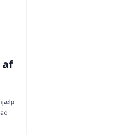
 af
hjælp
rad