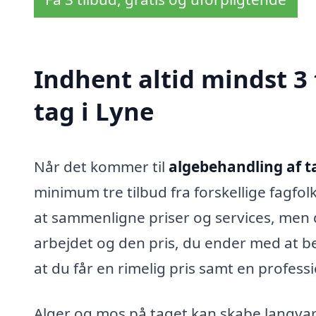
Indhent altid mindst 3
tag i Lyne
Når det kommer til
algebehandling af t
minimum tre tilbud fra forskellige fagfo
at sammenligne priser og services, men d
arbejdet og den pris, du ender med at bet
at du får en rimelig pris samt en professi
Alger og mos på taget kan skabe langvar