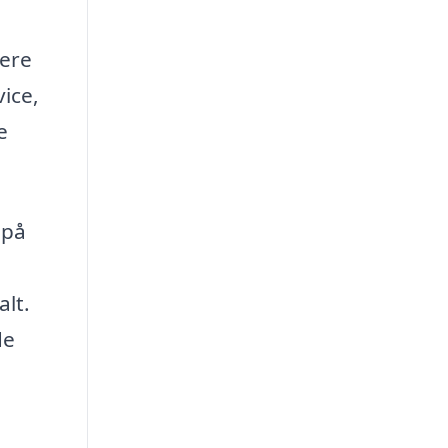
lere
ice,
e
 på
alt.
de