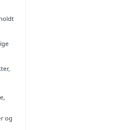
holdt
ige
ter,
e,
er og