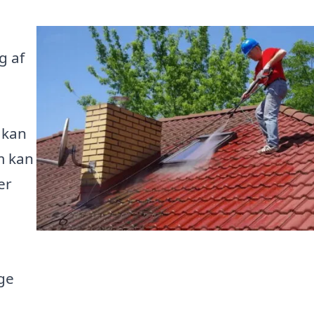
g af
 kan
m kan
er
e
lge