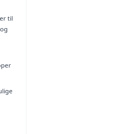
r til
 og
pper
ulige