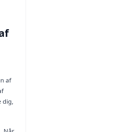
af
n af
af
 dig,
. Når