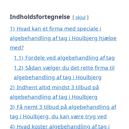
Indholdsfortegnelse
skjul
1)
Hvad kan et firma med speciale i
algebehandling af tag i Houlbjerg hjælpe
med?
1.1)
Fordele ved algebehandling af tag
1.2)
Sådan vælger du det rette firma til
algebehandling af tag i Houlbjerg
2)
Indhent altid mindst 3 tilbud på
algebehandling af tag i Houlbjerg
3)
Få nemt 3 tilbud på algebehandling af
tag i Houlbjerg, du kan være tryg ved
4)
Hvad koster algebehandling af tag i