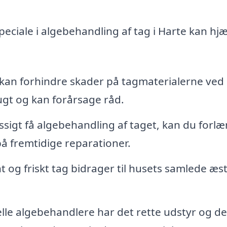
peciale i algebehandling af tag i Harte kan hj
an forhindre skader på tagmaterialerne ved 
ugt og kan forårsage råd.
sigt få algebehandling af taget, kan du forl
på fremtidige reparationer.
t og friskt tag bidrager til husets samlede æst
lle algebehandlere har det rette udstyr og de