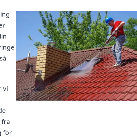
ling
er
din
ringe
 så
 vi
de
 fra
g for