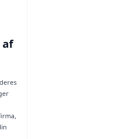
 af
 deres
ger
firma,
din