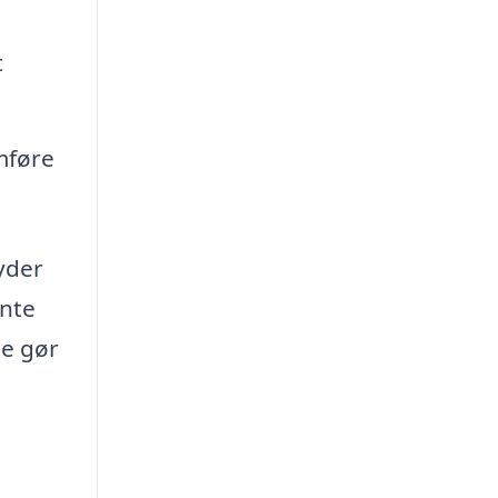
t
mføre
byder
ente
te gør