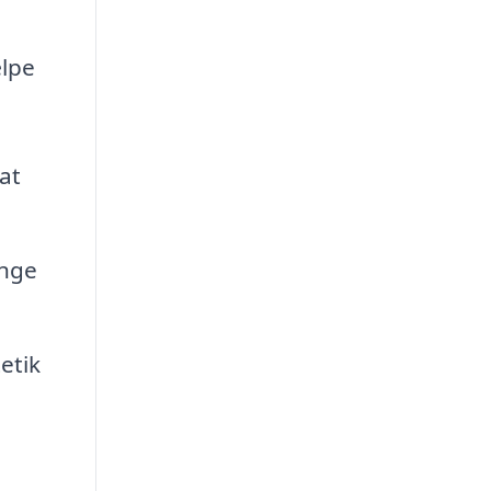
ælpe
at
ænge
etik