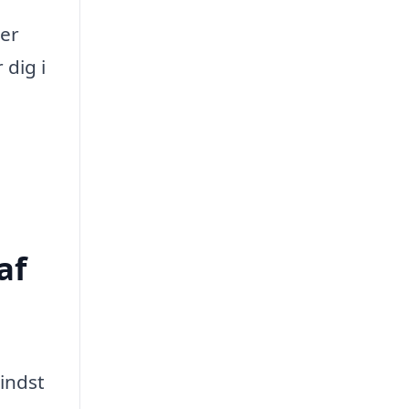
ger
 dig i
af
mindst