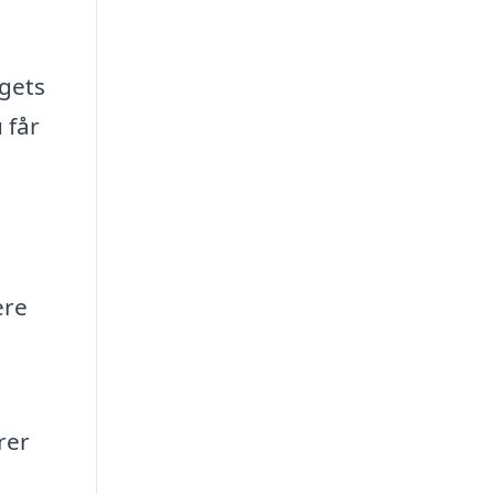
agets
 får
ere
rer