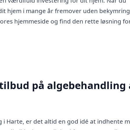
n værdifuld investering for dit hjem. Når du
e dit hjem i mange år fremover uden bekymrin
ores hjemmeside og find den rette løsning for
 tilbud på algebehandling 
i Harte, er det altid en god idé at indhente 