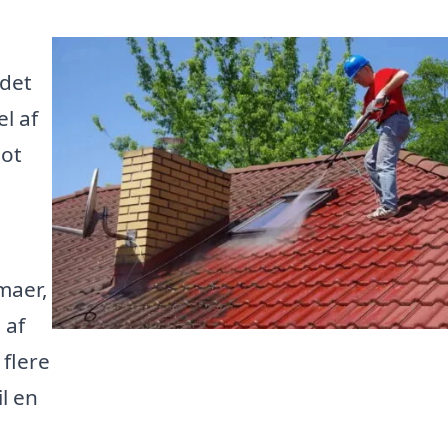
 det
l af
lot
rmaer,
 af
 flere
il en