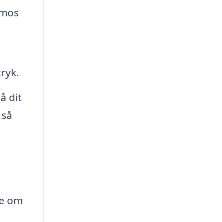
 mos
ryk.
å dit
 så
ve om