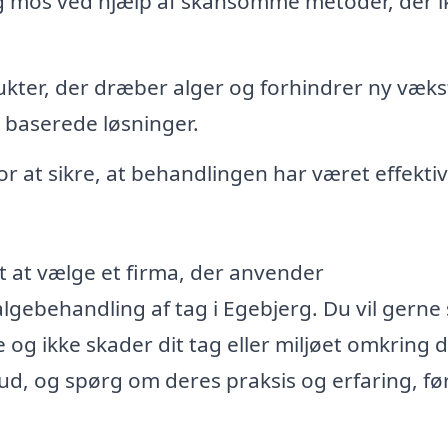
 og mos ved hjælp af skånsomme metoder, der i
kter, der dræber alger og forhindrer ny væks
k baserede løsninger.
r at sikre, at behandlingen har været effektiv
igt at vælge et firma, der anvender
lgebehandling af tag i Egebjerg. Du vil gerne 
 og ikke skader dit tag eller miljøet omkring d
bud, og spørg om deres praksis og erfaring, fø