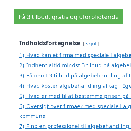
Få 3 tilbud, gratis og uforpligtende
Indholdsfortegnelse
skjul
1)
Hvad kan et firma med speciale i algeb
2)
Indhent altid mindst 3 tilbud på algebe
3)
Få nemt 3 tilbud på algebehandling af t
4)
Hvad koster algebehandling af tag i Eg
5)
Hvad er med til at bestemme prisen på 
6)
Oversigt over firmaer med speciale i al
kommune
7)
Find en professionel til algebehandling