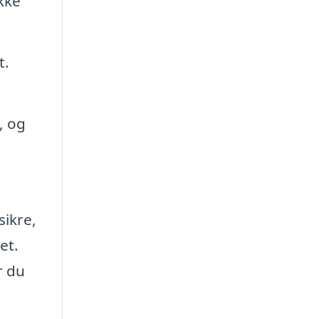
kke
t.
, og
sikre,
et.
r du