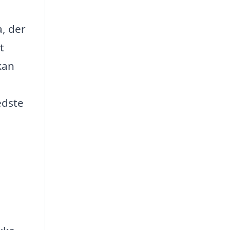
a, der
t
kan
edste