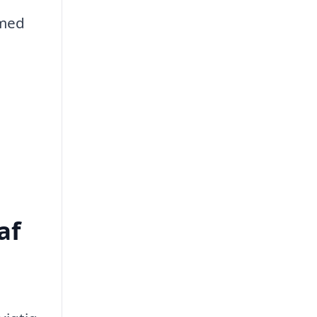
 med
af