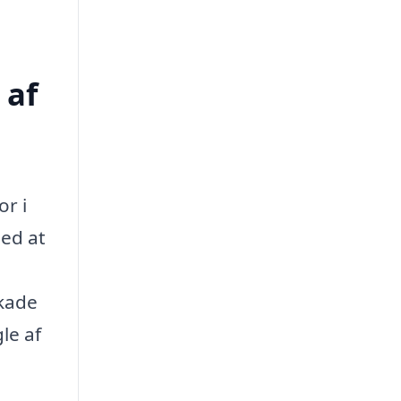
 af
or i
med at
skade
le af