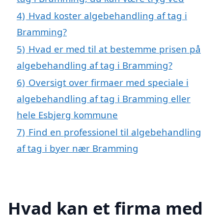
4)
Hvad koster algebehandling af tag i
Bramming?
5)
Hvad er med til at bestemme prisen på
algebehandling af tag i Bramming?
6)
Oversigt over firmaer med speciale i
algebehandling af tag i Bramming eller
hele Esbjerg kommune
7)
Find en professionel til algebehandling
af tag i byer nær Bramming
Hvad kan et firma med