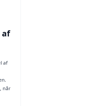
 af
l af
en.
, når