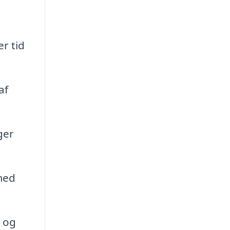
r tid
af
ger
med
e og