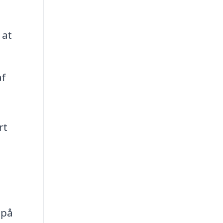
 at
f
rt
 på