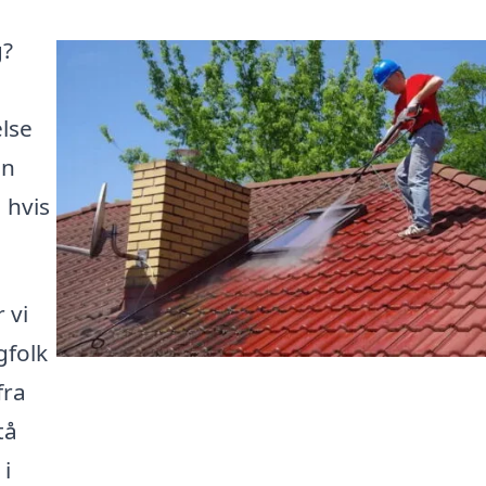
g?
else
an
 hvis
 vi
gfolk
fra
tå
 i