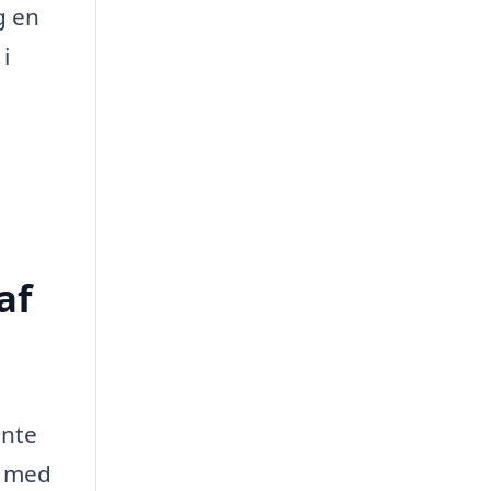
g en
i
af
ente
t med