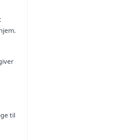
t
 hjem.
giver
e til