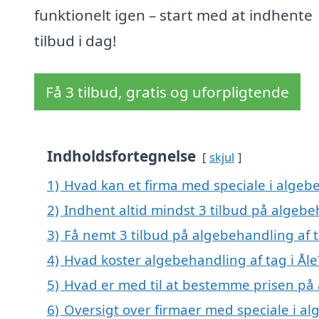
funktionelt igen – start med at indhente
tilbud i dag!
Få 3 tilbud, gratis og uforpligtende
Indholdsfortegnelse
skjul
1)
Hvad kan et firma med speciale i algebe
2)
Indhent altid mindst 3 tilbud på algebeh
3)
Få nemt 3 tilbud på algebehandling af t
4)
Hvad koster algebehandling af tag i Åle
5)
Hvad er med til at bestemme prisen på 
6)
Oversigt over firmaer med speciale i al