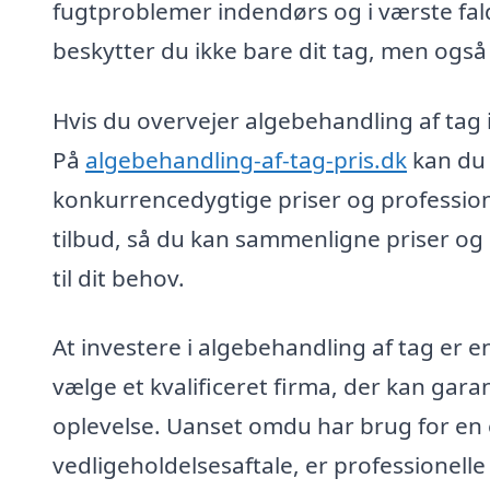
fugtproblemer indendørs og i værste fal
beskytter du ikke bare dit tag, men også
Hvis du overvejer algebehandling af tag i
På
algebehandling-af-tag-pris.dk
kan du 
konkurrencedygtige priser og professione
tilbud, så du kan sammenligne priser og s
til dit behov.
At investere i algebehandling af tag er en
vælge et kvalificeret firma, der kan garan
oplevelse. Uanset omdu har brug for en
vedligeholdelsesaftale, er professionelle 