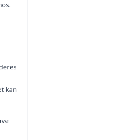
mos.
 deres
et kan
ave