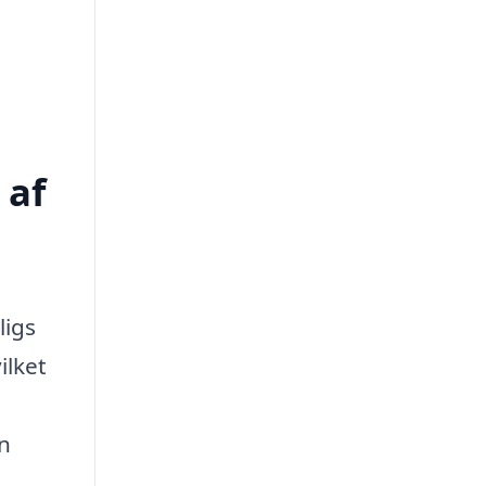
 af
ligs
ilket
en