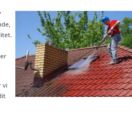
?
nde,
tet.
ver
 vi
dit