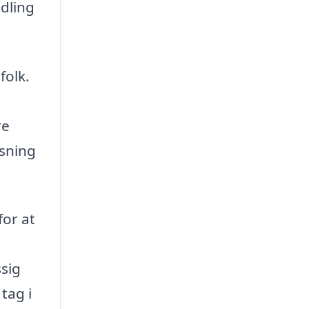
dling
folk.
re
øsning
for at
sig
tag i