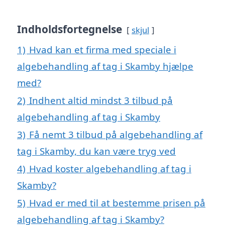
Indholdsfortegnelse
skjul
1)
Hvad kan et firma med speciale i
algebehandling af tag i Skamby hjælpe
med?
2)
Indhent altid mindst 3 tilbud på
algebehandling af tag i Skamby
3)
Få nemt 3 tilbud på algebehandling af
tag i Skamby, du kan være tryg ved
4)
Hvad koster algebehandling af tag i
Skamby?
5)
Hvad er med til at bestemme prisen på
algebehandling af tag i Skamby?